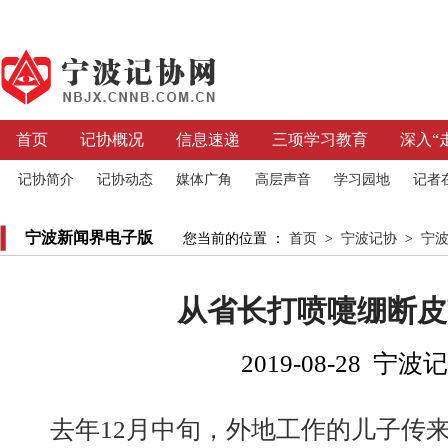
首页
记协概况
信息速递
三项学习教育
深入“
记协简介
记协动态
媒体广角
高层声音
学习园地
记者
宁波新闻界电子版
您当前的位置 ：
首页
>
宁波记协
>
宁
从省长打喷嚏绷断皮
2019-08-28 宁波
去年12月中旬，外地工作的儿子传来